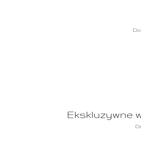
Do
Ekskluzywne we
D