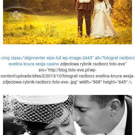
<img class="aligncenter size-full wp-image-2443" alt="fotograf raciborz
evelina knura sesja
casino
zdjeciowa rybnik raciborz foto-eve”
src=”http://blog.foto-eve.pl/wp-
content/uploads/sites/2/2013/10/fotograf-raciborz-evelina-knura-sesja-
zdjeciowa-rybnik-raciborz-foto-eve-.jpg” width=”968″ height=”645″ />