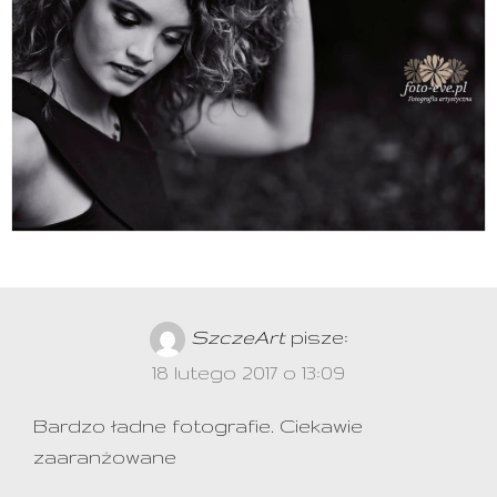
SzczeArt
pisze:
18 lutego 2017 o 13:09
Bardzo ładne fotografie. Ciekawie
zaaranżowane