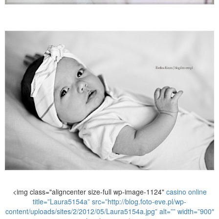
<img class="aligncenter size-full wp-image-1124"
casino online
title=”Laura5154a” src=”http://blog.foto-eve.pl/wp-
content/uploads/sites/2/2012/05/Laura5154a.jpg” alt=”” width=”900″