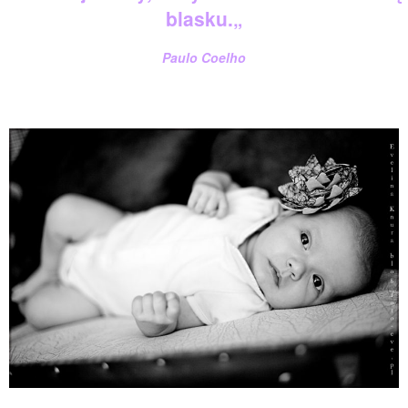
blasku.
„
Paulo Coelho