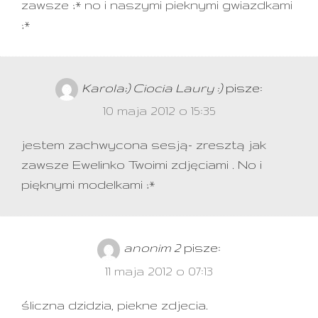
zawsze ;* no i naszymi pieknymi gwiazdkami
;*
Karola;) Ciocia Laury :)
pisze:
10 maja 2012 o 15:35
jestem zachwycona sesją- zresztą jak
zawsze Ewelinko Twoimi zdjęciami . No i
pięknymi modelkami ;*
anonim 2
pisze:
11 maja 2012 o 07:13
śliczna dzidzia, piekne zdjecia.