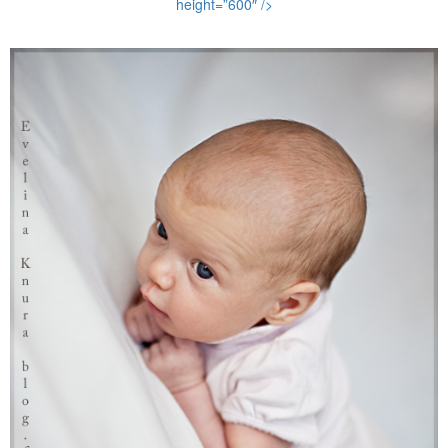
height=”600″ />