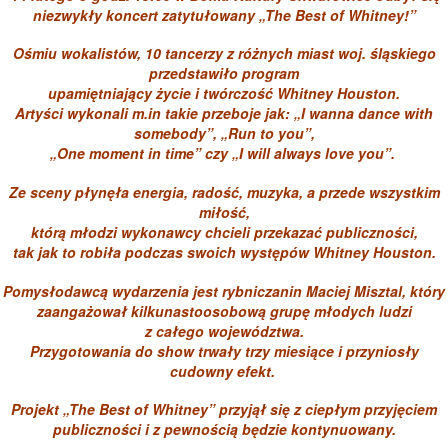
niezwykły koncert zatytułowany „The Best of Whitney!”
Ośmiu wokalistów, 10 tancerzy z różnych miast woj. śląskiego
przedstawiło program
upamiętniający życie i twórczość Whitney Houston.
Artyści wykonali m.in takie przeboje jak: „I wanna dance with
somebody”, „Run to you”,
„One moment in time” czy „I will always love you”.
Ze sceny płynęła energia, radość, muzyka, a przede wszystkim
miłość,
którą młodzi wykonawcy chcieli przekazać publiczności,
tak jak to robiła podczas swoich występów Whitney Houston.
Pomysłodawcą wydarzenia jest rybniczanin Maciej Misztal, który
zaangażował kilkunastoosobową grupę młodych ludzi
z całego województwa.
Przygotowania do show trwały trzy miesiące i przyniosły
cudowny efekt.
Projekt „The Best of Whitney” przyjął się z ciepłym przyjęciem
publiczności i z pewnością będzie kontynuowany.