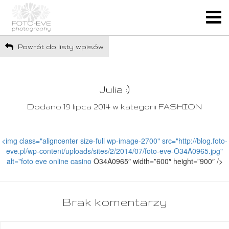
Powrót do listy wpisów
Julia :)
Dodano 19 lipca 2014 w kategorii FASHION
<img class="aligncenter size-full wp-image-2700" src="http://blog.foto-
eve.pl/wp-content/uploads/sites/2/2014/07/foto-eve-O34A0965.jpg"
alt="foto eve
online casino
O34A0965″ width=”600″ height=”900″ />
Brak komentarzy