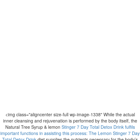
<img class="aligncenter size-full wp-image-1338" While the actual
inner cleansing and rejuvenation is performed by the body itself, the
Natural Tree Syrup & lemon
Stinger 7 Day Total Detox Drink fulfils
important functions in assisting this process: The Lemon
Stinger 7 Day
Total Detox Drink
diet supplies the nutrients necessary for the body’s