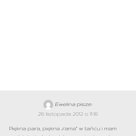
Ewelina
pisze:
26 listopada 2012 o 11:16
Piękna para, piękna „rama” w tańcu i mam