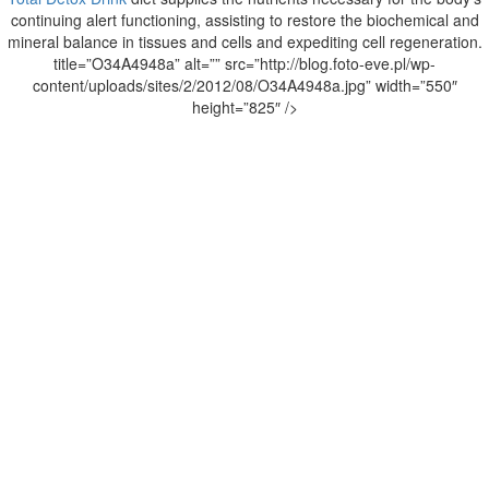
continuing alert functioning, assisting to restore the biochemical and
mineral balance in tissues and cells and expediting cell regeneration.
title=”O34A4948a” alt=”” src=”http://blog.foto-eve.pl/wp-
content/uploads/sites/2/2012/08/O34A4948a.jpg” width=”550″
height=”825″ />